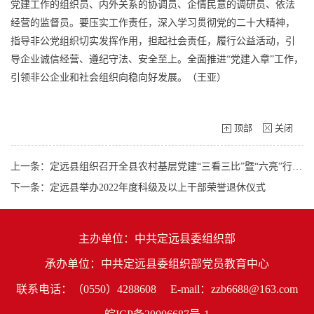
党建工作的组织员、内外关系的协调员、企情民意的调研员、依法
经营的监督员。要压实工作责任，深入学习贯彻党的二十大精神，
指导非公党组织切实发挥作用，担起社会责任，履行公益活动，引
导企业诚信经营、遵纪守法、安全至上。全面推进“党建入章”工作，
引领非公企业和社会组织向稳向好发展。（王亚）
顶部
关闭
上一条：定远县组织召开全县农村基层党建“三看三比”暨“六亮”行动观摩推进会
下一条：定远县举办2022年度科级及以上干部荣誉退休仪式
主办单位：中共定远县委组织部
承办单位：中共定远县委组织部党员教育中心
联系电话：（0550）4288608
E-mail：zzb6688@163.com