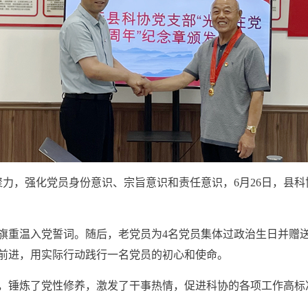
聚力，强化党员身份意识、宗旨意识和责任意识，6月26日，县
旗重温入党誓词。随后，老党员为4名党员
集体过政治生日并
赠
前进，用实际行动践行一名党员的初心和使命。
，锤炼了党性修养，激发了干事热情，促进科协的各项工作高标