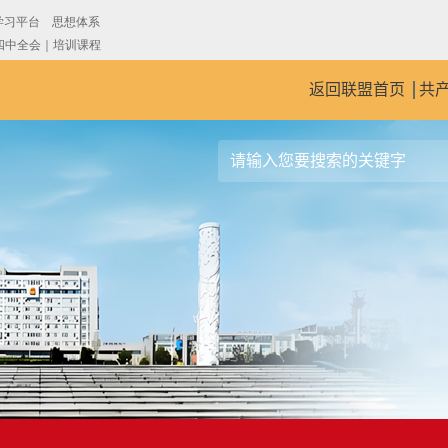
返回联盟首页
共