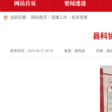
网站首页
要闻速递
当前位置：
网站首页
>
党建工作
>
机关党建
县科
发布时间：2023-06-27 20:59
来源：县科协
作者：闻