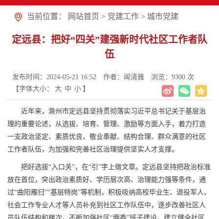
当前位置：
网站首页
>
党建工作
>
城市党建
定远县：把好“四关”建强新时代社区工作者队
伍
发布时间：2024-05-21 16:52
作者：闻清雅
浏览：
9300
次
【字体大小：
大
中
小
】
近年来，滁州市定远县坚持贯彻落实习近平总书记关于基层治
理的重要论述，从选拔、培育、管理、激励等方面入手，着力打造
一支政治坚定、素质优良、敬业奉献、结构合理、群众满意的社区
工作者队伍，为加强和完善社区治理提供坚实人才支撑。
把好选拔“入口关”，在“引”字上做文章。定远县坚持把政治标准
放在首位，突出政治素质好、学历层次高、治理能力强等条件，通
过“曲阳雁归”“基层特岗”等机制，积极吸纳高校毕业生、退役军人、
社会工作专业人才等人员补充到社区工作队伍中，逐步改善社区人
员队伍结构和梯次。不断加强社区“两委”班子建设，建立健全社区