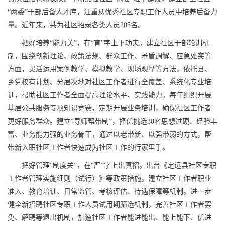
“两委”干部后备人才库，注重从优秀社区专职工作人员中培养后备力
量。近年来，共为社区招录各类人员205名。
把好培养“能力关”，在“育”字上下功夫。建立社区干部轮训机
制，围绕创新理论、政策法规、群众工作、矛盾调解、应急处突等
方面，灵活运用案例教学、模拟教学、现场观摩等方法，依托县、
乡党校有计划、分层次地对社区工作者进行全覆盖、系统化专业培
训，帮助社区工作者全面提高理论水平、实践能力。每年组织开展
基层公共服务专项知识竞赛，定期开展业务培训，确保社区工作者
更好服务群众。建立“导师帮带制”，择优挑选30名思想过硬、经验丰
富、业务能力强的业务骨干，通过以老带新、以强带弱的方式，帮
带新入职社区工作者快速成为社区工作的行家里手。
把好管理“制度关”，在“严”字上出真招。出台《定远县社区专职
工作者管理实施细则（试行）》等政策措施，建立社区工作者职业
准入、教育培训、日常监管、考核评估、待遇保障等机制。进一步
健全新招聘社区专职工作人员试用期筛选机制，完善社区工作者罢
免、解聘等退出机制，加速社区工作者能进能出、能上能下、优进