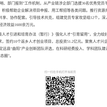
业吹哨、部门报到”工作机制，从产业链涉企部门选拔36名优秀党
活动，积极帮助企业解决项目申报、用工帮招等各类问题。推行资
共享、协作配套。引导技术共克，组建党员专家攻坚组12个，深入
济效益1600余万元。
县人才引进和培育办法（暂行）》强化人才“引育留用”，全力绘好
需求，签约10个返乡人才创业项目，总投资51.2亿元。聚焦人
定远县“曲阳”产业创新团队评选，在科研经费投入、学科团队建
态圈”。
扫一扫在手机打开当前页