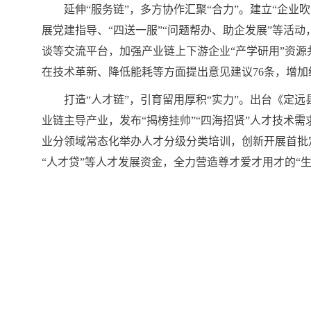
延伸“服务链”，多方协作汇聚“合力”。建立“企
展党建指导、“四送一服”“问题帮办、助企发展”等
谈等交流平台，加强产业链上下游企业“产学研用”资源
在技术革新、降低能耗等方面提出意见建议76条，增加经
打造“人才链”，引育留用厚积“实力”。出台《定远
业链主导产业，发布“揭榜挂帅”“四海招贤”人才技术
业分领域常态化举办人才分级分类培训，创新开展首批
“人才贷”等人才发展资金，全力营造尊才爱才用才的“生