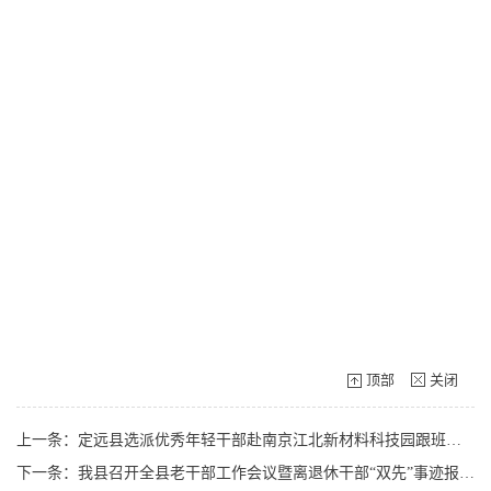
顶部
关闭
上一条：定远县选派优秀年轻干部赴南京江北新材料科技园跟班学习
下一条：我县召开全县老干部工作会议暨离退休干部“双先”事迹报告会