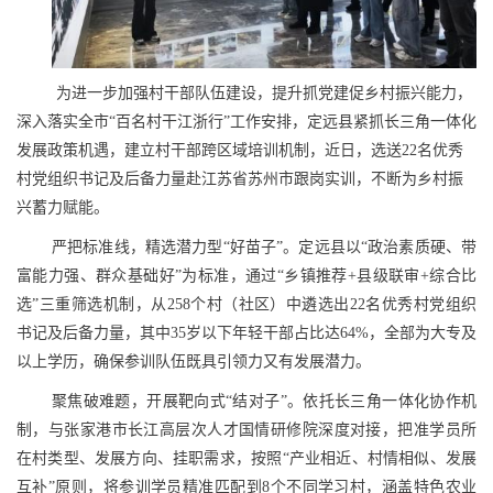
为进一步加强村干部队伍建设，提升抓党建促乡村振兴能力，
深入落实全市“百名村干江浙行”工作安排，定远县紧抓长三角一体化
发展政策机遇，建立村干部跨区域培训机制，近日，选送22名优秀
村党组织书记及后备力量赴江苏省苏州市跟岗实训，不断为乡村振
兴蓄力赋能。
严把标准线，精选潜力型“好苗子”。定远县以“政治素质硬、带
富能力强、群众基础好”为标准，通过“乡镇推荐+县级联审+综合比
选”三重筛选机制，从258个村（社区）中遴选出22名优秀村党组织
书记及后备力量，其中35岁以下年轻干部占比达64%，全部为大专及
以上学历，确保参训队伍既具引领力又有发展潜力。
聚焦破难题，开展靶向式“结对子”。依托长三角一体化协作机
制，与张家港市长江高层次人才国情研修院深度对接，把准学员所
在村类型、发展方向、挂职需求，按照“产业相近、村情相似、发展
互补”原则，将参训学员精准匹配到8个不同学习村，涵盖特色农业