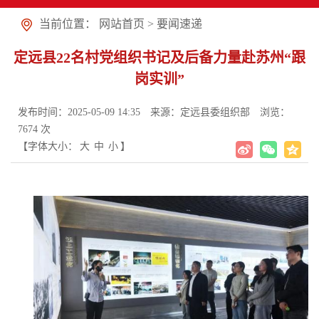
当前位置：
网站首页
>
要闻速递
定远县22名村党组织书记及后备力量赴苏州“跟
岗实训”
发布时间：2025-05-09 14:35
来源：定远县委组织部
浏览：
7674
次
【字体大小：
大
中
小
】