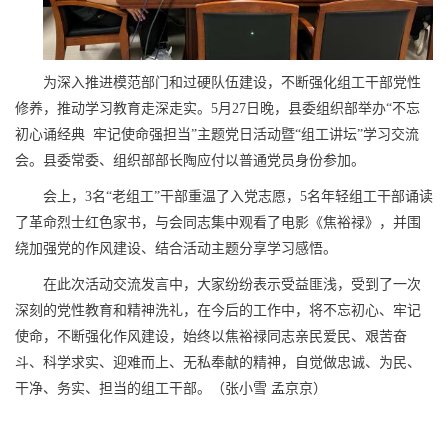
为深入推进模范部门和过硬队伍建设，不断强化组工干部党性
修养，推动学习教育走深走实。5月27日晚，县委组织部举办“不忘
初心诵经典 牢记使命强担当”主题党日活动暨“组工讲坛”学习交流
会。县委常委、组织部部长陶应付以普通党员身份参加。
会上，3名“老组工”干部重温了入党志愿，5名年轻组工干部诵读
了革命烈士红色家书，与会同志集中观看了电影《焦裕禄》，并围
绕加强党的作风建设、结合活动主题分享学习感悟。
在此次活动交流发言中，大家纷纷表示受益匪浅，受到了一次
深刻的党性教育和精神洗礼，在今后的工作中，将不忘初心、牢记
使命，不断强化作风建设，始终以焦裕禄同志亲民爱民、艰苦奋
斗、科学求实、迎难而上、无私奉献的精神，自觉做忠诚、为民、
干净、务实、担当的组工干部。（张小雪 孟京京）