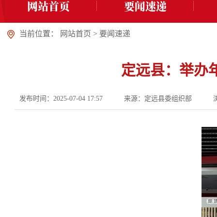
网站首页
要闻速递
当前位置：
网站首页
>
要闻速递
定远县：举办
发布时间：2025-07-04 17:57
来源：定远县委组织部