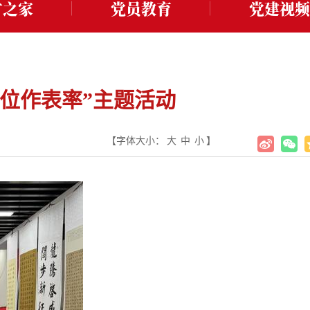
才之家
党员教育
党建视频
位作表率”主题活动
【字体大小：
大
中
小
】