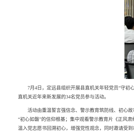
7月4日，定远县组织开展县直机关年轻党员“守
直机关近年来新发展的34名党员参与活动。
活动由重温誓言强信念、警示教育筑防线、初心故
“初心如磐”的信仰根基；集中观看警示教育片《正风肃
温入党志愿书回溯初心，增强党性观念，同时邀请受到市