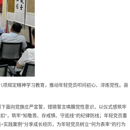
央八项规定精神学习教育，推动年轻党员叩问初心、淬炼党性。县
领下面向党旗庄严宣誓，铿锵誓言唤醒党性意识，以仪式感筑牢
扣”，筑牢“知敬畏、存戒惧、守底线”的纪律防线；年轻党员重
实践案例”分享成长经历，为年轻党员树立“何为表率”的行为