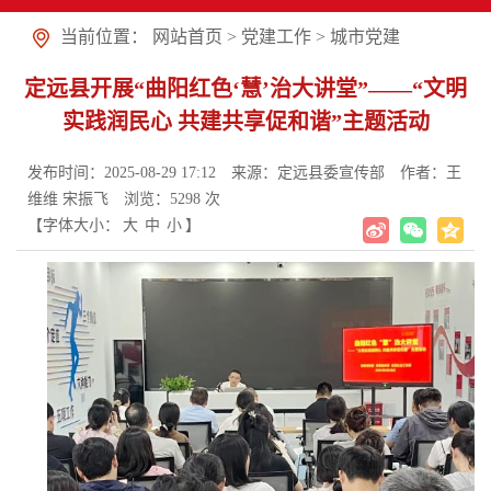
当前位置：
网站首页
>
党建工作
>
城市党建
定远县开展“曲阳红色‘慧’治大讲堂”——“文明
实践润民心 共建共享促和谐”主题活动
发布时间：2025-08-29 17:12
来源：定远县委宣传部
作者：王
维维 宋振飞
浏览：
5298
次
【字体大小：
大
中
小
】