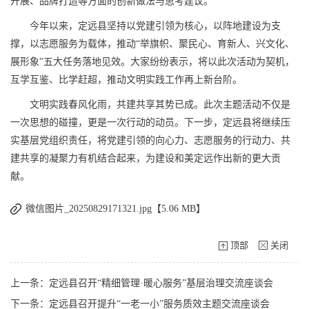
开展、品牌打造等方面的创新做法与思考建议。
今年以来，定远县坚持以党建引领为核心，以阵地建设为支
撑，以志愿服务为载体，推动“举旗帜、聚民心、育新人、兴文化、
展形象”五大任务落地见效。大家纷纷表示，将以此次活动为契机，
互学互鉴、比学赶超，推动文明实践工作再上新台阶。
文明实践春风化雨，共建共享其势已成。此次主题活动不仅是
一次思想的碰撞，更是一次行动的动员。下一步，定远县将继续压
实基层党组织责任，将党建引领的向心力、志愿服务的行动力、共
建共享的凝聚力有机结合起来，为建设和美定远作出新的更大贡
献。
微信图片_20250829171321.jpg【5.06 MB】
顶部
关闭
上一条：定远县召开“精细管理·暖心服务”基层治理交流座谈会
下一条：定远县召开提升“一老一小”服务质效主题交流座谈会