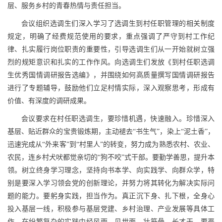
层、服务乡村的青春热情与责任担当。
会议组织选调生们深入学习了选调生到村任职管理的相关制度
规定，明确了经费规范使用的要求，重点强调了严守到村工作纪
律、扎实履行岗位职责的重要性，引导选调生们从一开始就树立强
烈的规矩意识和扎实的工作作风。向选调生们发放《到村任职选调
生优秀国情调研报告选编》，并围绕如何高质量撰写国情调研报告
进行了专题辅导，鼓励他们立足村情实际，深入观察思考，形成有
价值、有深度的调研成果。
会议要求在村任职选调生，要珍惜机遇，快速融入。珍惜深入
基层、贴近群众的宝贵锻炼期，主动褪去“书生气”，染上“泥土香”，
迅速完成从“外来客”到“村里人”的转变，努力成为熟悉农村、农业、
农民，连乡村犬吠都觉亲切的“狗不咬”式干部。要勤学善思，提升本
领。树立终身学习理念，坚持向书本学、向实践学、向群众学，特
别是要深入学习领会党的创新理论，并努力将其转化为解决实际问
题的能力。要躬身实践，担当作为。真正沉下身、扎下根，全身心
投入基层一线，积极参与基层党建、乡村治理、产业发展等具体工
作，在纷繁复杂的实践中经风雨、见世面、壮筋骨、长才干。要严