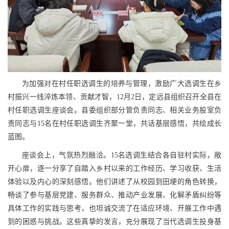
为加强对在村任职选调生的培养与管理，激励广大选调生在乡
村振兴一线淬炼本领、贡献才智，12月2日，定远县组织召开全县在
村任职选调生座谈会。县委组织部分管负责同志、相关业务股室负
责同志与15名在村任职选调生齐聚一堂，共话基层感悟，共绘成长
蓝图。
座谈会上，气氛热烈融洽。15名选调生结合各自驻村实际，敞
开心扉，逐一分享了自踏入乡村以来的工作经历、学习收获、生活
体验以及内心的深刻感悟。他们讲述了从校园到田埂的角色转换，
畅谈了参与基层党建、服务群众、推动产业发展、化解矛盾纠纷等
具体工作的实践与思考，也坦诚交流了在适应环境、开展工作中遇
到的困惑与挑战。这些真挚的发言，充分展现了当代选调生投身基