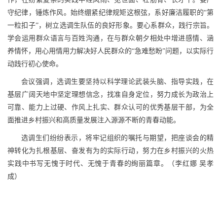
守纪律，锤炼作风。始终绷紧纪律规矩这根弦，系好廉洁履职的“第
一粒扣子”，树立选调生队伍的良好形象。要心系群众，践行宗旨。
学会运用群众语言与百姓沟通，在与群众朝夕相处中增进感情、涵
养情怀，用心用情用力解决好人民群众的“急难愁盼”问题，以实际行
动践行初心使命。
会议强调，选调生要坚持以科学理论武装头脑、指导实践，在
基层广阔天地中坚定理想信念，找准自身定位，努力成长为政治上
可靠、能力上过硬、作风上扎实、群众认可的优秀基层干部，为全
面推进乡村振兴和高质量发展注入源源不断的青春动能。
选调生们纷纷表示，将牢记组织的嘱托与期望，把座谈会的精
神转化为扎根基层、奋发有为的实际行动，努力在乡村振兴的火热
实践中书写无愧于时代、无愧于青春的绚丽篇章。（李红娜 吴孝
成）