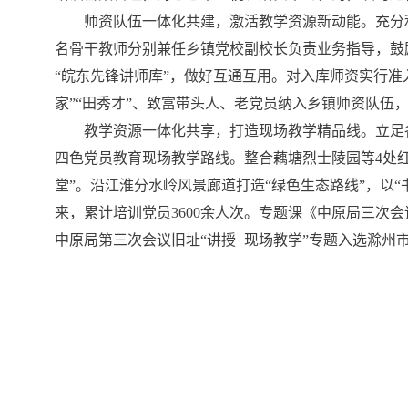
师资队伍一体化共建，激活教学资源新动能。充分
名骨干教师分别兼任乡镇党校副校长负责业务指导，鼓
“皖东先锋讲师库”，做好互通互用。对入库师资实行
家”“田秀才”、致富带头人、老党员纳入乡镇师资队
教学资源一体化共享，打造现场教学精品线。立足
四色党员教育现场教学路线。整合藕塘烈士陵园等4处红
堂”。沿江淮分水岭风景廊道打造“绿色生态路线”，以
来，累计培训党员3600余人次。专题课《中原局三
中原局第三次会议旧址“讲授+现场教学”专题入选滁州