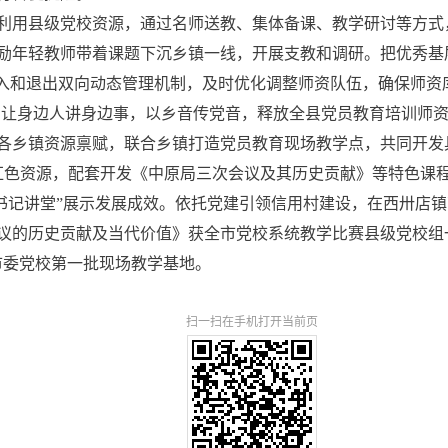
利用县级党校资源，通过名师送教、集体备课、教学研讨等方式
励年轻教师带着课题下沉乡镇一线，开展支教和调研。把优秀基
准入和退出双向动态管理机制，及时优化调整师资队伍，确保师资
伍，让身边人讲身边事，以乡音传党音，释放全县党员教育培训师
各乡镇资源禀赋，联合乡镇打造党员教育现场教学点，共同开发
色资源，配套开发《中原局三次会议及其历史贡献》等特色课程。
“书记讲堂”展示发展成效。依托党建引领信用村建设，在西卅店镇
次会议的历史贡献及当代价值》获全市党校系统教学比赛县级党校
市委党校第一批现场教学基地。
扫一扫在手机打开当前页