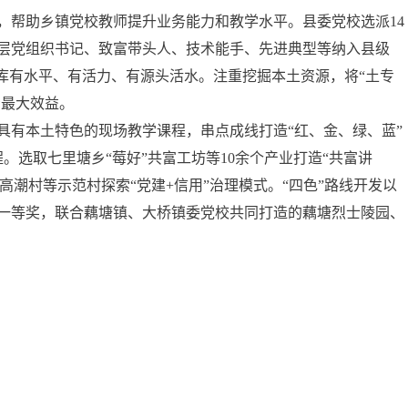
，帮助乡镇党校教师提升业务能力和教学水平。县委党校选派14
层党组织书记、致富带头人、技术能手、先进典型等纳入县级
库有水平、有活力、有源头活水。注重挖掘本土资源，将“土专
资最大效益。
具有本土特色的现场教学课程，串点成线打造“红、金、绿、蓝”
选取七里塘乡“莓好”共富工坊等10余个产业打造“共富讲
高潮村等示范村探索“党建+信用”治理模式。“四色”路线开发以
组一等奖，联合藕塘镇、大桥镇委党校共同打造的藕塘烈士陵园、