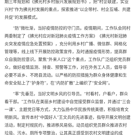
期三年规划和《拂光村乡村振兴发展规划书》，把“村企联建，实业
兴村”作为拂光村发展的重点，探索推进“以企带村、村企互哺、共建
共促”的发展模式。
“防”微杜渐，当好疫情防控的守门员。疫情期间，工作队会同村
两委制定了《拂光村应对新冠肺炎疫情工作方案》《拂光村新冠肺
炎突发疫情应急处置预案》，充分利用乡村广播、微信群、网格化
管理等，线上线下开展防控政策宣传，及时通报疫情形势，提高群
众自我防控意识。聚焦“外来人口”这个重点，工作队广泛组织党员群
众，做好疫情监测、排查、预警等工作，对在外务工人员，倡导非
必要不返乡、不跨县流动。以严格的防控措施为群众身体健康和生
命安全贴上了“护身符”，在“内防扩散”上编织了“安全网”。
“率”先垂范，当好文明乡风的引导员。“村看村，户看户，群众
看干部。”工作队在美丽乡村建设中自觉接受群众监督，并通过“三会
一课”、主题党日等方式，大力弘扬中华民族传统美德，积极培育文
明新风。宣传本村“中国好人”王文兵的先进事迹，指导开展文明创建
活动，制定村规民约，推进移风易俗。动员组织党员群众推进农村
垃圾、污水、厕所专项整治，让其真正感受到农村文明建设的成