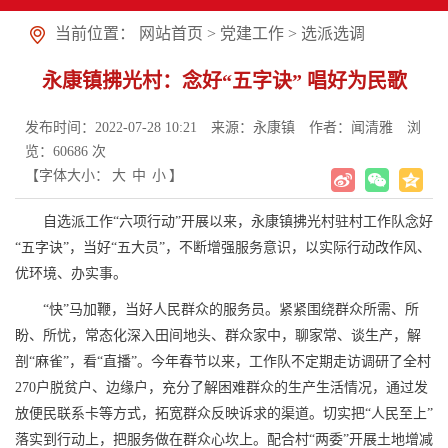
当前位置：
网站首页
>
党建工作
>
选派选调
永康镇拂光村：念好“五字诀” 唱好为民歌
发布时间：2022-07-28 10:21
来源：永康镇
作者：闻清雅
浏
览：
60686
次
【字体大小：
大
中
小
】
自选派工作“六项行动”开展以来，永康镇拂光村驻村工作队念好
“五字诀”，当好“五大员”，不断增强服务意识，以实际行动改作风、
优环境、办实事。
“快”马加鞭，当好人民群众的服务员。紧紧围绕群众所需、所
盼、所忧，常态化深入田间地头、群众家中，聊家常、谈生产，解
剖“麻雀”，看“直播”。今年春节以来，工作队不定期走访调研了全村
270户脱贫户、边缘户，充分了解困难群众的生产生活情况，通过发
放便民联系卡等方式，拓宽群众反映诉求的渠道。切实把“人民至上”
落实到行动上，把服务做在群众心坎上。配合村“两委”开展土地增减