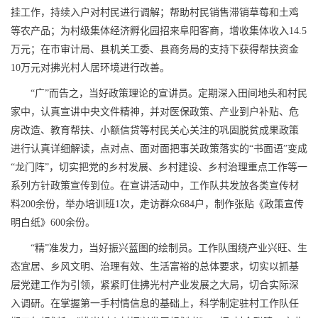
挂工作，持续入户对村民进行调解；帮助村民销售滞销草莓和土鸡
等农产品；为村级集体经济孵化园招来阜阳客商，增收集体收入14.5
万元；在市审计局、县机关工委、县商务局的支持下获得帮扶资金
10万元对拂光村人居环境进行改善。
“广”而告之，当好政策理论的宣讲员。定期深入田间地头和村民
家中，认真宣讲中央文件精神，并对医保政策、产业到户补贴、危
房改造、教育帮扶、小额信贷等村民关心关注的巩固脱贫成果政策
进行认真详细解读，点对点、面对面把事关政策落实的“书面语”变成
“龙门阵”，切实把党的乡村发展、乡村建设、乡村治理重点工作等一
系列方针政策宣传到位。在宣讲活动中，工作队共发放各类宣传材
料200余份，举办培训班1次，走访群众684户，制作张贴《政策宣传
明白纸》600余份。
“精”准发力，当好振兴蓝图的绘制员。工作队围绕产业兴旺、生
态宜居、乡风文明、治理有效、生活富裕的总体要求，切实以抓基
层党建工作为引领，紧紧盯住拂光村产业发展之大局，切合实际深
入调研。在掌握第一手村情信息的基础上，科学制定驻村工作队任