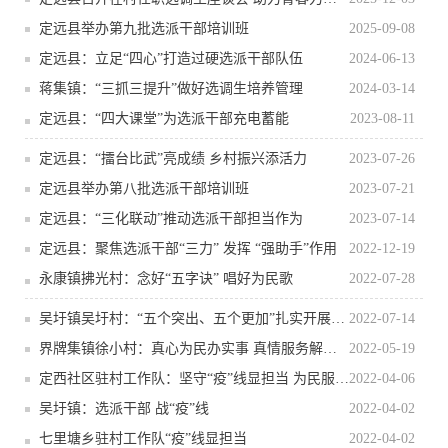
定远县举办第九批选派干部培训班
2025-09-08
定远县：立足“四心”打造过硬选派干部队伍
2024-06-13
蒋集镇：“三抓三提升”做好选调生培养管理
2024-03-14
定远县：“四大课堂”为选派干部充电蓄能
2023-08-11
定远县：“擂台比武”亮成绩 乡村振兴添活力
2023-07-26
定远县举办第八批选派干部培训班
2023-07-21
定远县：“三化联动”推动选派干部担当作为
2023-07-14
定远县：聚焦选派干部“三力” 发挥 “强助手”作用
2022-12-19
永康镇拂光村：念好“五字诀” 唱好为民歌
2022-07-28
吴圩镇吴圩村：“五个突出、五个更加”扎实开展驻村帮扶
2022-07-14
界牌集镇徐小村：真心为民办实事 真情服务解难题
2022-05-19
定西社区驻村工作队：坚守“疫”线显担当 为民服务齐作为
2022-04-06
吴圩镇：选派干部 战“疫”线
2022-04-02
七里塘乡驻村工作队“疫”线显担当
2022-04-02