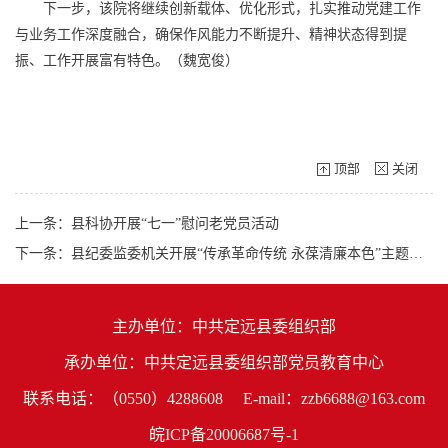
下一步，该院将继续创新载体、优化形式，扎实推动党建工作
与业务工作深度融合，确保作风能力不断提升、精神状态得到提
振、工作开展富有特色。（
魏宽俊
）
顶部
关闭
上一条：县科协开展“七一”慰问老党员活动
下一条：县纪委监委机关开展“传承革命传统 永葆清廉本色”主题党日活动
主办单位：中共定远县委组织部
承办单位：中共定远县委组织部党员教育中心
联系电话：（0550）4288608
E-mail：zzb6688@163.com
皖ICP备20006687号-1