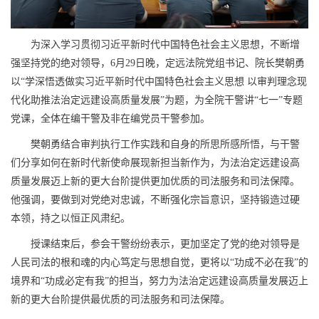
为深入学习贯彻习近平新时代中国特色社会主义思想，不断增
强坚持党的绝对领导，6月29日晚，定远法院党组书记、院长樊朝勇
以“学深悟透做实习近平新时代中国特色社会主义思想 以审判理念现
代化助推法治定远建设高质量发展”为题，为全院干警讲“七一”专题
党课，全体在编干警及非在编党员干警参加。
樊朝勇结合审判执行工作实践和自身的所思所感所悟，与干警
们分享如何在新时代新使命展现新担当新作为，为法治定远建设高
质量发展迈上新的更大台阶提供更加优质的司法服务和司法保障。
他强调，要
做到对党绝对忠诚，
不断强化宗旨意识，
坚持锻造过硬
本领，
持之以恒正风肃纪。
授课结束后，参会干警纷纷表示，更加坚定了党的绝对领导是
人民司法的根和魂的内心笃定与思想自觉，更将以“功成不必在我”的
境界和“功成必定有我”的担当，努力为法治定远建设高质量发展迈上
新的更大台阶提供最优质的司法服务和司法保障。