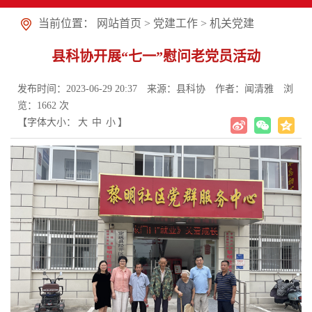
当前位置：
网站首页
>
党建工作
>
机关党建
县科协开展“七一”慰问老党员活动
发布时间：2023-06-29 20:37
来源：县科协
作者：闻清雅
浏
览：
1662
次
【字体大小：
大
中
小
】