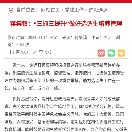
当前位置：
网站首页
>
党建工作
>
选派选调
蒋集镇：“三抓三提升”做好选调生培养管理
发布时间：2024-03-14 09:57
来源：蒋集镇
作者：孟洁
浏
览：
8464
次
【字体大小：
大
中
小
】
近年来，定远县蒋集镇积极探索选调生培养管理新思路新办
法，聚焦选调生基层锻炼、监督管理、培养使用，把选调生培养管
理作为加强后备干部队伍的一项重要举措，助力选调生工作在一
线、成长在一线、成才在一线。
抓好基层锻炼，提升思想政治素养。着眼青年人才的成长需
求，充分发挥镇级党校学习主阵地作用，优化理论学习计划，重点
围绕习近平新时代中国特色社会主义思想、党的二十大精神、政策
法规、乡村振兴、基层治理等内容，定期组织在村任职选调生进行
教育培训。同时鼓励选调生依托学习强国APP、共产党员网、安徽先