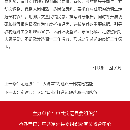
员优势，有针对性地分配到基层党建、宣传、乡村振兴等岗位，并
动态调整，做到人岗相适、多岗位历练。要求在村任职的选调生走
遍全村农户，用脚步丈量民情民意，撰写调研报告，同时将开展调
研和撰写报告情况作为年度考核评优、选拔培养的重要依据。引导
驻村选调生参加理论宣讲、人居环境整治、矛盾化解、走访慰问等
志愿活动，不断激发选调生工作活力，形成比学赶超的良好工作氛
围。
顶部
关闭
上一条：定远县：“四大课堂”为选派干部充电蓄能
下一条：定远县：立足“四心”打造过硬选派干部队伍
主办单位：中共定远县委组织部
承办单位：中共定远县委组织部党员教育中心