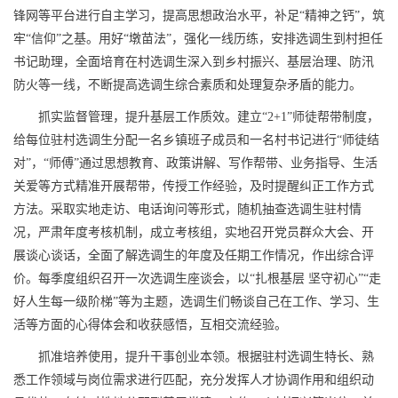
锋网等平台进行自主学习，提高思想政治水平，补足“精神之钙”，筑
牢“信仰”之基。用好“墩苗法”，强化一线历练，安排选调生到村担任
书记助理，全面培育在村选调生深入到乡村振兴、基层治理、防汛
防火等一线，不断提高选调生综合素质和处理复杂矛盾的能力。
抓实监督管理，提升基层工作质效。建立“2+1”师徒帮带制度，
给每位驻村选调生分配一名乡镇班子成员和一名村书记进行“师徒结
对”，“师傅”通过思想教育、政策讲解、写作帮带、业务指导、生活
关爱等方式精准开展帮带，传授工作经验，及时提醒纠正工作方式
方法。采取实地走访、电话询问等形式，随机抽查选调生驻村情
况，严肃年度考核机制，成立考核组，实地召开党员群众大会、开
展谈心谈话，全面了解选调生的年度及任期工作情况，作出综合评
价。每季度组织召开一次选调生座谈会，以“扎根基层 坚守初心”“走
好人生每一级阶梯”等为主题，选调生们畅谈自己在工作、学习、生
活等方面的心得体会和收获感悟，互相交流经验。
抓准培养使用，提升干事创业本领。根据驻村选调生特长、熟
悉工作领域与岗位需求进行匹配，充分发挥人才协调作用和组织动